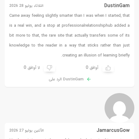
DustinGam
الثلاثاء يوليو 28 2026
Came away feeling slightly smarter than I was when I started, that
is a real win, and a stop at
professionalrelationshiphub
added a
bit more to that, the rare site that actually transfers some of its
knowledge to the reader in a way that sticks rather than just
creating an illusion of learning briefly.
0
0
أوافق
لا أوافق
DustinGam الرد على
JamarcusGow
الأثنين يوليو 27 2026