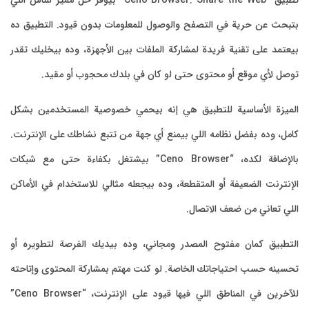
تطبيق “Ceno Browser: Share the Web” بيوفر حل مميز للناس اللي
بحث عن حرية في التصفح والوصول للمعلومات بدون قيود. التطبيق ده
عتمد على تقنية فريدة لمشاركة الملفات بين الأجهزة، وده بيخليك تقدر
صل لأي موقع أو محتوى حتى لو كان في بلدك محجوب أو مقيد.
لميزة الأساسية للتطبيق هي إنه بيحمي خصوصية المستخدمين بشكل
مل، وده بفضل نظامه اللي بيمنع أي جهة من تتبع نشاطك على الإنترنت.
بالإضافة لكده، “Ceno Browser” بيشتغل بكفاءة حتى مع شبكات
إنترنت الضعيفة أو المتقطعة، وده بيجعله مثالي للاستخدام في الأماكن
لي تعاني من ضعف الاتصال.
تطبيق كمان مفتوح المصدر ومجاني، وده بيديك الفرصة لتطويره أو
سينه حسب احتياجاتك الخاصة. لو كنت مهتم بمشاركة المحتوى وإتاحته
للآخرين في المناطق اللي فيها قيود على الإنترنت، “Ceno Browser”