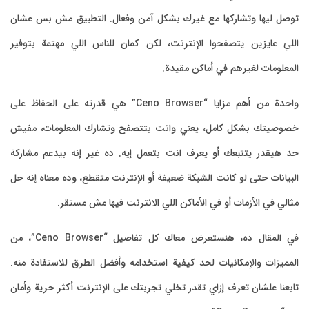
صل ليها وتشاركها مع غيرك بشكل آمن وفعال. التطبيق مش بس عشان
لي عايزين يتصفحوا الإنترنت، لكن كمان للناس اللي مهتمة بتوفير
معلومات لغيرهم في أماكن مقيدة.
واحدة من أهم مزايا “Ceno Browser” هي قدرته على الحفاظ على
صوصيتك بشكل كامل، يعني وانت بتتصفح وتشارك المعلومات، مفيش
 هيقدر يتتبعك أو يعرف انت بتعمل إيه. ده غير إنه بيدعم مشاركة
بيانات حتى لو كانت الشبكة ضعيفة أو الإنترنت متقطع، وده معناه إنه حل
الي في الأزمات أو في الأماكن اللي الانترنت فيها مش مستقر.
في المقال ده، هنستعرض معاك كل تفاصيل “Ceno Browser”، من
مميزات والإمكانيات لحد كيفية استخدامه وأفضل الطرق للاستفادة منه.
بعنا علشان تعرف إزاي تقدر تخلي تجربتك على الإنترنت أكثر حرية وأمان