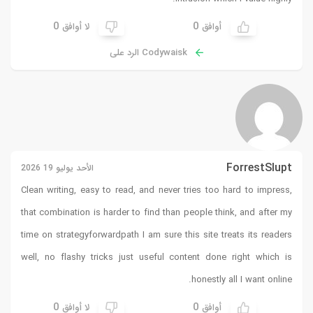
0
0
أوافق
لا أوافق
Codywaisk الرد على
ForrestSlupt
الأحد يوليو 19 2026
Clean writing, easy to read, and never tries too hard to impress,
that combination is harder to find than people think, and after my
time on
strategyforwardpath
I am sure this site treats its readers
well, no flashy tricks just useful content done right which is
honestly all I want online.
0
0
أوافق
لا أوافق